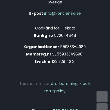
Sverige
E-post
info@konciensia.se
Godkänd för F-skatt
Bankgiro
5726-4848
Organisationsnr
559333-4989
Momsreg.nr
SE559333498901
Swishnr
123 328 42 21
Läs mer om vår
återbetalnings- och
returpolicy